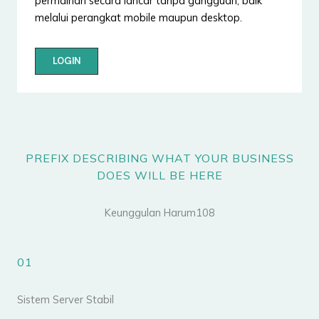
permainan secara lancar tanpa gangguan, baik
melalui perangkat mobile maupun desktop.
LOGIN
PREFIX DESCRIBING WHAT YOUR BUSINESS
DOES WILL BE HERE
Keunggulan Harum108
01
Sistem Server Stabil