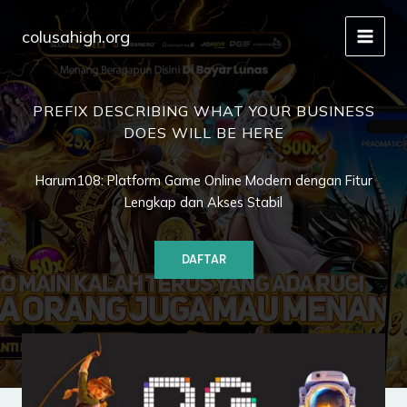
Lewati
ke
colusahigh.org
konten
PREFIX DESCRIBING WHAT YOUR BUSINESS
DOES WILL BE HERE
Harum108: Platform Game Online Modern dengan Fitur
Lengkap dan Akses Stabil
DAFTAR